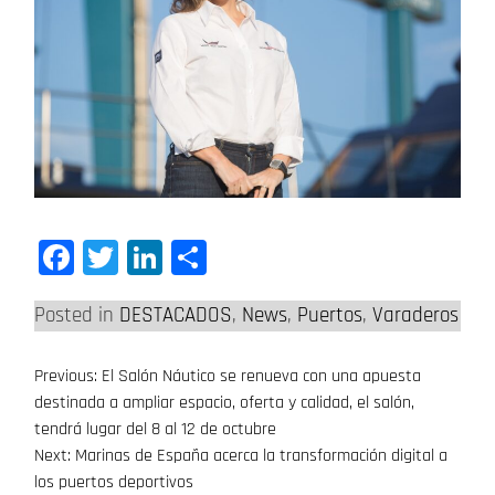
Facebook
Twitter
LinkedIn
Compartir
Posted in
DESTACADOS
,
News
,
Puertos
,
Varaderos
Previous:
El Salón Náutico se renueva con una apuesta
Navegación
destinada a ampliar espacio, oferta y calidad, el salón,
de
tendrá lugar del 8 al 12 de octubre
Next:
Marinas de España acerca la transformación digital a
entradas
los puertos deportivos