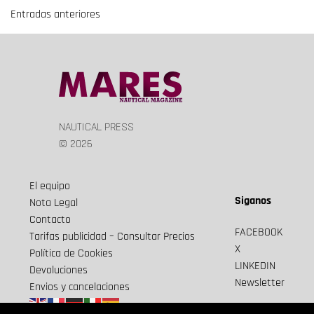
Entradas anteriores
Navegación
de
entradas
NAUTICAL PRESS
© 2026
El equipo
Siganos
Nota Legal
Contacto
FACEBOOK
Tarifas publicidad – Consultar Precios
X
Política de Cookies
LINKEDIN
Devoluciones
Newsletter
Envios y cancelaciones