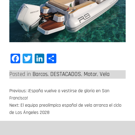
Facebook
Twitter
LinkedIn
Compartir
Posted in
Barcos
,
DESTACADOS
,
Motor
,
Vela
Previous:
¡España vuelve a vestirse de gloria en San
Navegación
Francisco!
de
Next:
El equipo preolímpico español de vela arranca el ciclo
de Los Ángeles 2028
entradas