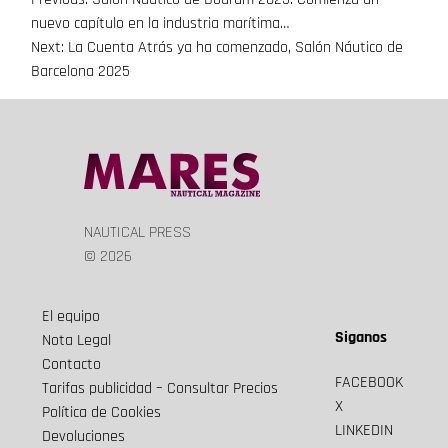
Navegación
nuevo capítulo en la industria marítima…
de
Next:
La Cuenta Atrás ya ha comenzado, Salón Náutico de
Barcelona 2025
entradas
NAUTICAL PRESS
© 2026
El equipo
Siganos
Nota Legal
Contacto
FACEBOOK
Tarifas publicidad – Consultar Precios
X
Política de Cookies
LINKEDIN
Devoluciones