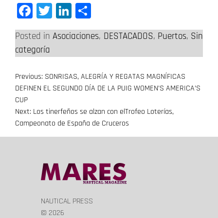
Facebook
Twitter
LinkedIn
Compartir
Posted in
Asociaciones
,
DESTACADOS
,
Puertos
,
Sin
categoría
Previous:
SONRISAS, ALEGRÍA Y REGATAS MAGNÍFICAS
Navegación
DEFINEN EL SEGUNDO DÍA DE LA PUIG WOMEN’S AMERICA’S
de
CUP
Next:
Los tinerfeños se alzan con elTrofeo Loterías,
entradas
Campeonato de España de Cruceros
NAUTICAL PRESS
© 2026