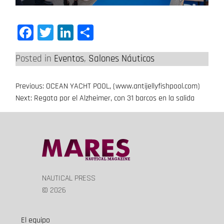
Facebook
Twitter
LinkedIn
Compartir
Posted in
Eventos
,
Salones Náuticos
Previous:
OCEAN YACHT POOL, (www.antijellyfishpool.com)
Navegación
Next:
Regata por el Alzheimer, con 31 barcos en la salida
de
entradas
NAUTICAL PRESS
© 2026
El equipo