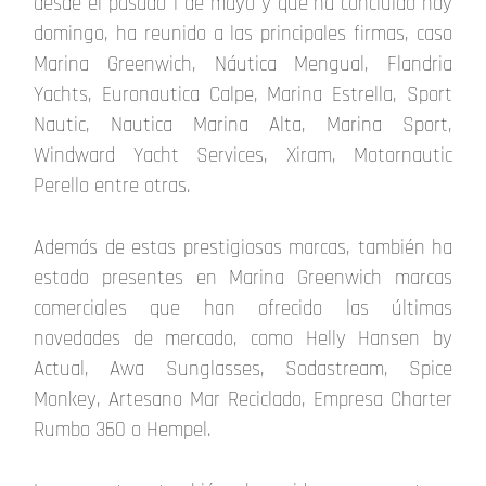
desde el pasado 1 de mayo y que ha concluido hoy
domingo, ha reunido a las principales firmas, caso
Marina Greenwich, Náutica Mengual, Flandria
Yachts, Euronautica Calpe, Marina Estrella, Sport
Nautic, Nautica Marina Alta, Marina Sport,
Windward Yacht Services, Xiram, Motornautic
Perello entre otras.
Además de estas prestigiosas marcas, también ha
estado presentes en Marina Greenwich marcas
comerciales que han ofrecido las últimas
novedades de mercado, como Helly Hansen by
Actual, Awa Sunglasses, Sodastream, Spice
Monkey, Artesano Mar Reciclado, Empresa Charter
Rumbo 360 o Hempel.