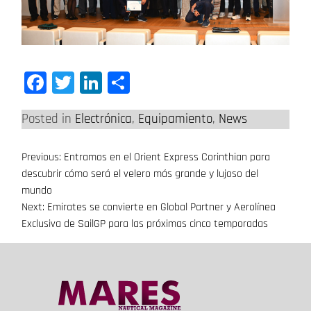
Facebook
Twitter
LinkedIn
Compartir
Posted in
Electrónica
,
Equipamiento
,
News
Previous:
Entramos en el Orient Express Corinthian para
Navegación
descubrir cómo será el velero más grande y lujoso del
de
mundo
Next:
Emirates se convierte en Global Partner y Aerolínea
entradas
Exclusiva de SailGP para las próximas cinco temporadas