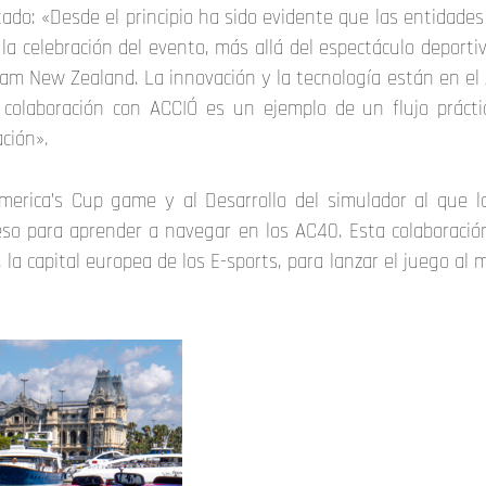
do: «Desde el principio ha sido evidente que las entidades 
a celebración del evento, más allá del espectáculo deporti
am New Zealand. La innovación y la tecnología están en el A
e colaboración con ACCIÓ es un ejemplo de un flujo práct
ción».
America’s Cup game y al Desarrollo del simulador al que 
so para aprender a navegar en los AC40. Esta colaboració
, la capital europea de los E-sports, para lanzar el juego a