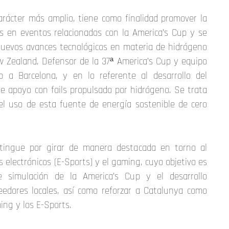
carácter más amplio, tiene como finalidad promover la
es en eventos relacionados con la America’s Cup y se
 nuevos avances tecnológicos en materia de hidrógeno
 Zealand, Defensor de la 37ª America’s Cup y equipo
 a Barcelona, y en lo referente al desarrollo del
de apoyo con foils propulsado por hidrógeno. Se trata
el uso de esta fuente de energía sostenible de cero
stingue por girar de manera destacada en torno al
 electrónicos (E-Sports) y el gaming, cuyo objetivo es
e simulación de la America’s Cup y el desarrollo
edores locales, así como reforzar a Catalunya como
ing y los E-Sports.