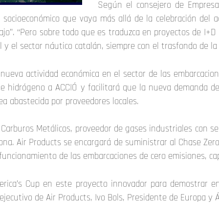
Según el consejero de Empresa 
 socioeconómico que vaya más allá de la celebración del 
jo”. “Pero sobre todo que es traduzca en proyectos de I+D e
y el sector náutico catalán, siempre con el trasfondo de la
 nueva actividad económica en el sector de las embarcacio
s de hidrógeno a ACCIÓ y facilitará que la nueva demanda d
ea abastecida por proveedores locales.
cal Carburos Metálicos, proveedor de gases industriales con
lona. Air Products se encargará de suministrar al Chase Ze
l funcionamiento de las embarcaciones de cero emisiones, c
merica’s Cup en este proyecto innovador para demostrar 
jecutivo de Air Products, Ivo Bols, Presidente de Europa y Á