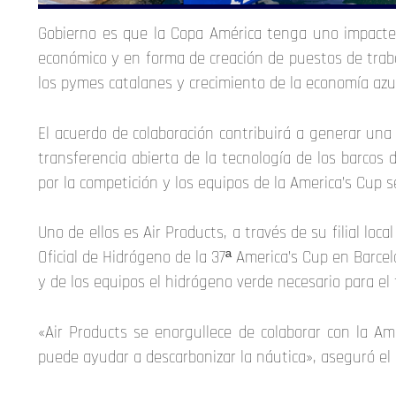
Gobierno es que la Copa América tenga uno impacte
económico y en forma de creación de puestos de traba
los pymes catalanes y crecimiento de la economía azul 
El acuerdo de colaboración contribuirá a generar una
transferencia abierta de la tecnología de los barco
por la competición y los equipos de la America’s Cup s
Uno de ellos es Air Products, a través de su filial lo
Oficial de Hidrógeno de la 37ª America’s Cup en Barce
y de los equipos el hidrógeno verde necesario para e
«Air Products se enorgullece de colaborar con la A
puede ayudar a descarbonizar la náutica», aseguró el e