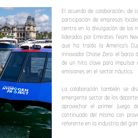
El acuerdo de colaboración, de 
participación de empresas local
centra en la divulgación de los
liderados por Emirates Team New
que ha traído la America’s Cup
innovador Chase Zero: el barco 
de un hito clave para impulsar 
emisiones en el sector náutico.
La colaboración también se di
emergente sector de los deportes
aprovechar el primer juego d
continuado del mismo con prove
referente en la industria del gam