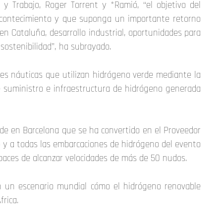
y Trabajo, Roger Torrent y *Ramió, “el objetivo del
acontecimiento y que suponga un importante retorno
n Cataluña, desarrollo industrial, oportunidades para
 sostenibilidad”, ha subrayado.
nes náuticas que utilizan hidrógeno verde mediante la
e suministro e infraestructura de hidrógeno generada
 sede en Barcelona que se ha convertido en el Proveedor
ro y a todas las embarcaciones de hidrógeno del evento
apaces de alcanzar velocidades de más de 50 nudos.
en un escenario mundial cómo el hidrógeno renovable
frica.