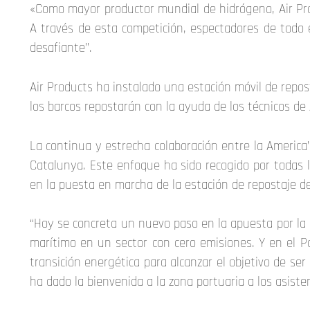
«Como mayor productor mundial de hidrógeno, Air Prod
A través de esta competición, espectadores de todo
desafiante”.
Air Products ha instalado una estación móvil de repo
los barcos repostarán con la ayuda de los técnicos de 
La continua y estrecha colaboración entre la America’
Catalunya. Este enfoque ha sido recogido por todas 
en la puesta en marcha de la estación de repostaje d
“Hoy se concreta un nuevo paso en la apuesta por la 
marítimo en un sector con cero emisiones. Y en el P
transición energética para alcanzar el objetivo de ser
ha dado la bienvenida a la zona portuaria a los asisten