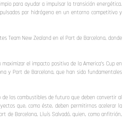
mpio para ayudar a impulsar la transición energética.
opulsados por hidrógeno en un entorno competitivo y
rates Team New Zealand en el Port de Barcelona, donde
a maximizar el impacto positivo de la America’s Cup en
lona y Port de Barcelona, que han sido fundamentales
 de los combustibles de futuro que deben convertir al
yectos que, como éste, deben permitirnos acelerar la
ort de Barcelona, Lluís Salvadó, quien, como anfitrión,