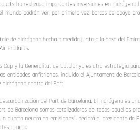
ucts ha realizado importantes inversiones en hidrógeno li
 el mundo podrán ver, por primera vez, barcos de apoyo pr
staje de hidrógeno hecha a medida junto a la base del Emi
Air Products.
s Cup y la Generalitat de Catalunya es otra estrategia par
las entidades anfitrionas, incluido el Ajuntament de Barce
e hidrógeno dentro del Port.
descarbonización del Port de Barcelona. El hidrógeno es uno
ort de Barcelona somos catalizadores de todos aquellos pro
 un puerto neutro en emisiones”, declaró el presidente de P
tes al acto.