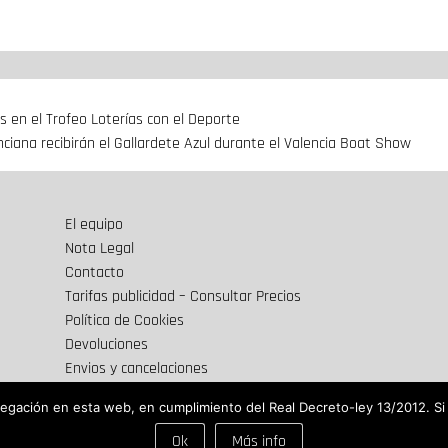
 en el Trofeo Loterías con el Deporte
ciana recibirán el Gallardete Azul durante el Valencia Boat Show
El equipo
Nota Legal
Contacto
Tarifas publicidad – Consultar Precios
Política de Cookies
Devoluciones
Envios y cancelaciones
vegación en esta web, en cumplimiento del Real Decreto-ley 13/2012. 
Ok
Más info