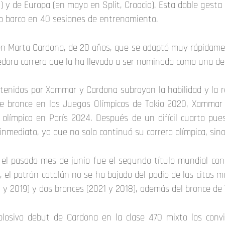
 y de Europa (en mayo en Split, Croacia). Esta doble gesta 
o barco en 40 sesiones de entrenamiento.
ven Marta Cardona, de 20 años, que se adaptó muy rápidame
edora carrera que la ha llevado a ser nominada como una de
btenidos por Xammar y Cardona subrayan la habilidad y la r
de bronce en los Juegos Olímpicos de Tokio 2020, Xammar 
olímpica en París 2024. Después de un difícil cuarto pues
 inmediato, ya que no solo continuó su carrera olímpica, si
 el pasado mes de junio fue el segundo título mundial co
 el patrón catalán no se ha bajado del podio de las citas m
2 y 2019) y dos bronces (2021 y 2018), además del bronce de
plosivo debut de Cardona en la clase 470 mixto los conv