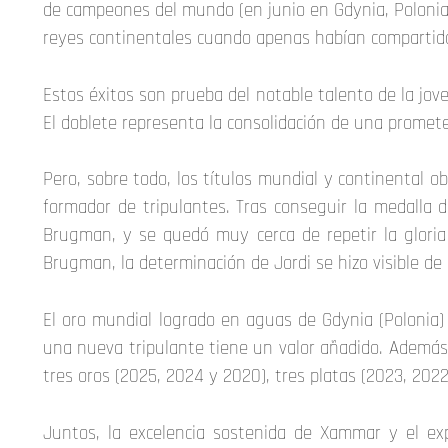
de campeones del mundo (en junio en Gdynia, Polonia)
reyes continentales cuando apenas habían compartid
Estos éxitos son prueba del notable talento de la jo
El doblete representa la consolidación de una promet
Pero, sobre todo, los títulos mundial y continental o
formador de tripulantes. Tras conseguir la medalla 
Brugman, y se quedó muy cerca de repetir la gloria 
Brugman, la determinación de Jordi se hizo visible de
El oro mundial logrado en aguas de Gdynia (Polonia)
una nueva tripulante tiene un valor añadido. Además,
tres oros (2025, 2024 y 2020), tres platas (2023, 202
Juntos, la excelencia sostenida de Xammar y el ex