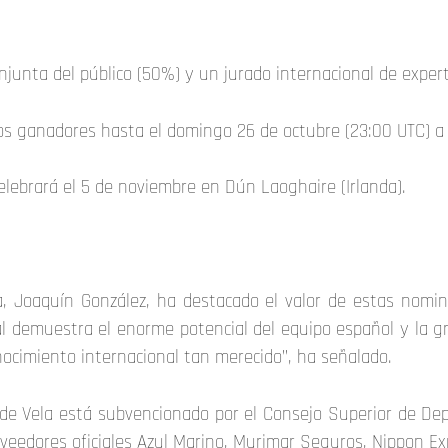
njunta del público (50%) y un jurado internacional de exper
os ganadores hasta el domingo 26 de octubre (23:00 UTC) a tr
elebrará el 5 de noviembre en Dún Laoghaire (Irlanda).
a, Joaquín González, ha destacado el valor de estas nomin
l demuestra el enorme potencial del equipo español y la g
nocimiento internacional tan merecido”, ha señalado.
 de Vela está subvencionado por el Consejo Superior de Dep
veedores oficiales Azul Marino, Murimar Seguros, Nippon Ex