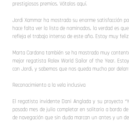
prestigiosos premios. Vótalos aquí.
Jordi Xammar ha mostrado su enorme satisfacción por
hace falta ver la lista de nominados, la verdad es qu
refleja el trabajo intenso de este año. Estoy muy feli
Marta Cardona también se ha mostrado muy contenta: 
mejor regatista Rolex World Sailor of the Year. Est
con Jordi, y sabemos que nos queda mucho por delant
Reconocimiento a la vela inclusiva
El regatista invidente Dani Anglada y su proyecto 
pasado mes de julio completar en solitario a bordo de 
de navegación que sin duda marcan un antes y un desp