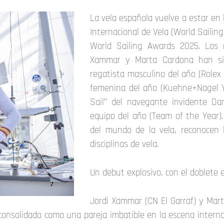
La vela española vuelve a estar en 
Internacional de Vela (World Sailing)
World Sailing Awards 2025. Los r
Xammar y Marta Cardona han sid
regatista masculino del año (Rolex 
femenina del año (Kuehne+Nagel Yo
Sail” del navegante invidente Dan
equipo del año (Team of the Year).
del mundo de la vela, reconocen 
disciplinas de vela.
Un debut explosivo, con el doblete 
Jordi Xammar (CN El Garraf) y Mar
onsolidado como una pareja imbatible en la escena internaci