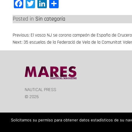
Facebook
Twitter
LinkedIn
Compartir
Posted in
Sin categoría
Previous:
El vasco NJ se corona campeón de España de Cruceros
Navegación
Next:
35 escuelas de la Federació de Vela de la Comunitat Valen
de
entradas
NAUTICAL PRESS
© 2026
Solicitamos su permiso para obtener datos estadísticos de su na