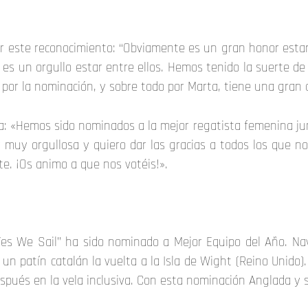
 este reconocimiento: “Obviamente es un gran honor estar 
e es un orgullo estar entre ellos. Hemos tenido la suerte 
z por la nominación, y sobre todo por Marta, tiene una gran 
«Hemos sido nominados a la mejor regatista femenina junior
oy muy orgullosa y quiero dar las gracias a todos los que
e. ¡Os animo a que nos votéis!».
“Yes We Sail” ha sido nominado a Mejor Equipo del Año. Na
un patín catalán la vuelta a la Isla de Wight (Reino Unido)
ués en la vela inclusiva. Con esta nominación Anglada y su