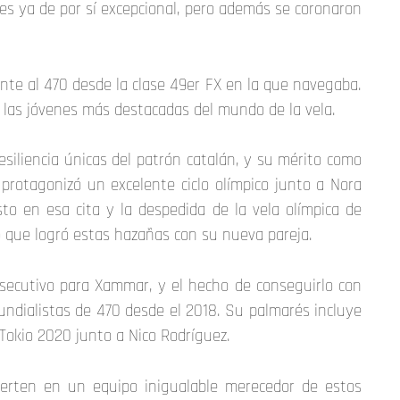
es ya de por sí excepcional, pero además se coronaron
nte al 470 desde la clase 49er FX en la que navegaba.
 las jóvenes más destacadas del mundo de la vela.
esiliencia únicas del patrón catalán, y su mérito como
protagonizó un excelente ciclo olímpico junto a Nora
to en esa cita y la despedida de la vela olímpica de
no que logró estas hazañas con su nueva pareja.
nsecutivo para Xammar, y el hecho de conseguirlo con
undialistas de 470 desde el 2018. Su palmarés incluye
 Tokio 2020 junto a Nico Rodríguez.
ierten en un equipo inigualable merecedor de estos