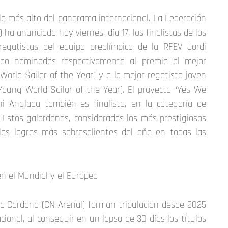
lo más alto del panorama internacional. La Federación
 ha anunciado hoy viernes, día 17, los finalistas de los
egatistas del equipo preolímpico de la RFEV Jordi
o nominados respectivamente al premio al mejor
World Sailor of the Year) y a la mejor regatista joven
ung World Sailor of the Year). El proyecto “Yes We
i Anglada también es finalista, en la categoría de
 Estos galardones, considerados los más prestigiosos
los logros más sobresalientes del año en todas las
en el Mundial y el Europeo
ta Cardona (CN Arenal) forman tripulación desde 2025
onal, al conseguir en un lapso de 30 días los títulos