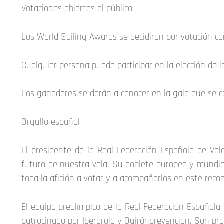
Votaciones abiertas al público
Los World Sailing Awards se decidirán por votación co
Cualquier persona puede participar en la elección de l
Los ganadores se darán a conocer en la gala que se c
Orgullo español
El presidente de la Real Federación Española de Vel
futuro de nuestra vela. Su doblete europeo y mundia
toda la afición a votar y a acompañarlos en este reco
El equipo preolímpico de la Real Federación Española
patrocinado por Iberdrola y Quirónprevención. Son pro