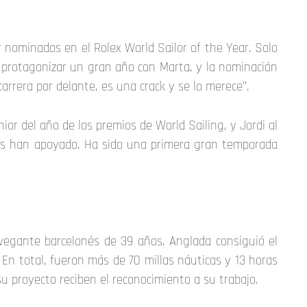
nominados en el Rolex World Sailor of the Year. Solo
de protagonizar un gran año con Marta, y la nominación
carrera por delante, es una crack y se lo merece”.
 del año de los premios de World Sailing, y Jordi al
 nos han apoyado. Ha sido una primera gran temporada
vegante barcelonés de 39 años, Anglada consiguió el
. En total, fueron más de 70 millas náuticas y 13 horas
 proyecto reciben el reconocimiento a su trabajo.