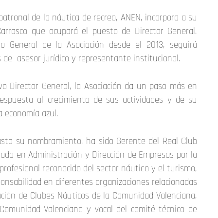
patronal de la náutica de recreo, ANEN, incorpora a su
arrasco que ocupará el puesto de Director General.
io General de la Asociación desde el 2013, seguirá
e asesor jurídico y representante institucional.
vo Director General, la Asociación da un paso más en
respuesta al crecimiento de sus actividades y de su
a economía azul.
hasta su nombramiento, ha sido Gerente del Real Club
uado en Administración y Dirección de Empresas por la
profesional reconocido del sector náutico y el turismo,
ponsabilidad en diferentes organizaciones relacionadas
ación de Clubes Náuticos de la Comunidad Valenciana,
 Comunidad Valenciana y vocal del comité técnico de