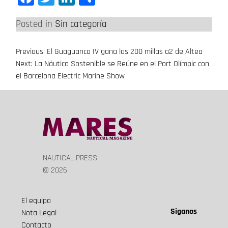
Posted in
Sin categoría
Previous:
El Guaguanco IV gana las 200 millas a2 de Altea
Navegación
Next:
La Náutica Sostenible se Reúne en el Port Olímpic con
de
el Barcelona Electric Marine Show
entradas
NAUTICAL PRESS
© 2026
El equipo
Siganos
Nota Legal
Contacto