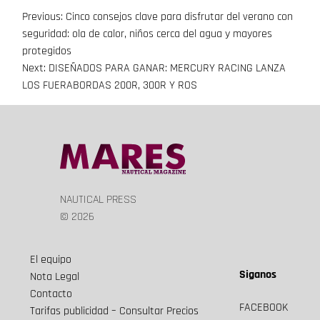
Previous:
Cinco consejos clave para disfrutar del verano con
Navegación
seguridad: ola de calor, niños cerca del agua y mayores
de
protegidos
Next:
DISEÑADOS PARA GANAR: MERCURY RACING LANZA
entradas
LOS FUERABORDAS 200R, 300R Y ROS
NAUTICAL PRESS
© 2026
El equipo
Siganos
Nota Legal
Contacto
FACEBOOK
Tarifas publicidad – Consultar Precios