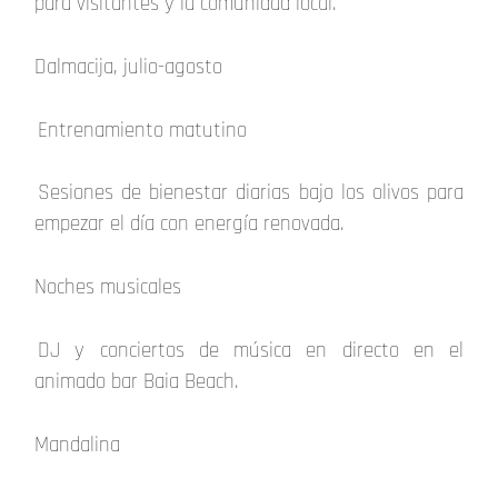
para visitantes y la comunidad local.
Dalmacija, julio-agosto
Entrenamiento matutino
Sesiones de bienestar diarias bajo los olivos para
empezar el día con energía renovada.
Noches musicales
DJ y conciertos de música en directo en el
animado bar Baia Beach.
Mandalina