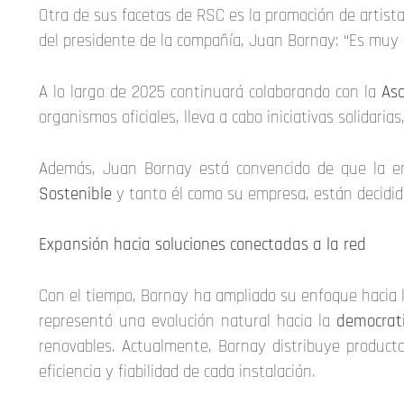
Otra de sus facetas de RSC es la promoción de artista
del presidente de la compañía, Juan Bornay: “Es muy i
A lo largo de 2025 continuará colaborando con la
Aso
organismos oficiales, lleva a cabo iniciativas solidari
Además, Juan Bornay está convencido de que la en
Sostenible
y tanto él como su empresa, están decidido
Expansión hacia soluciones conectadas a la red
Con el tiempo, Bornay ha ampliado su enfoque hacia l
representó una evolución natural hacia la
democrati
renovables. Actualmente, Bornay distribuye producto
eficiencia y fiabilidad de cada instalación.