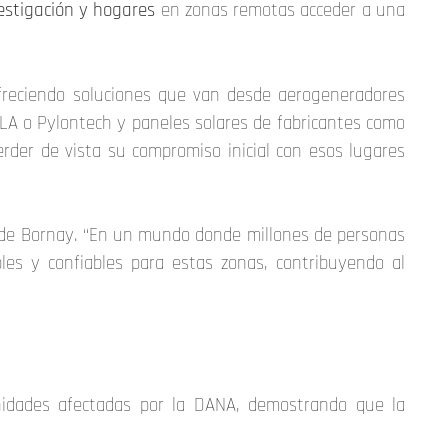
estigación y hogares
en zonas remotas acceder a una
freciendo soluciones que van desde aerogeneradores
SLA o Pylontech y paneles solares de fabricantes como
rder de vista su compromiso inicial con esos lugares
 de Bornay. “En un mundo donde millones de personas
bles y confiables para estas zonas, contribuyendo al
unidades afectadas por la DANA, demostrando que la