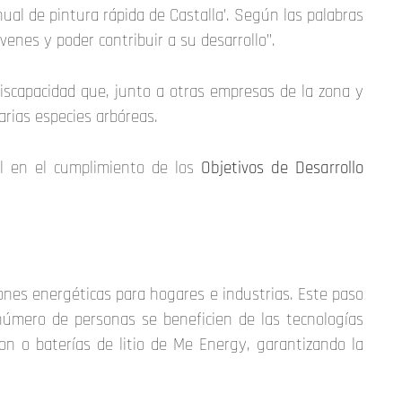
ual de pintura rápida de Castalla’. Según las palabras
enes y poder contribuir a su desarrollo”.
iscapacidad que, junto a otras empresas de la zona y
varias especies arbóreas.
al en el cumplimiento de los
Objetivos de Desarrollo
ones energéticas para hogares e industrias. Este paso
úmero de personas se beneficien de las tecnologías
on o baterías de litio de Me Energy, garantizando la