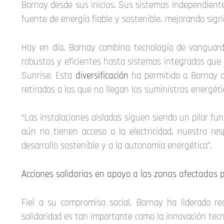
Bornay desde sus inicios. Sus sistemas independient
fuente de energía fiable y sostenible, mejorando signi
Hoy en día, Bornay combina tecnología de vanguard
robustos y eficientes hasta sistemas integrados que 
Sunrise. Esta
diversificación
ha permitido a Bornay a
retirados a los que no llegan los suministros energéti
“Las instalaciones aisladas siguen siendo un pilar fu
aún no tienen acceso a la electricidad, nuestra res
desarrollo sostenible y a la autonomía energética”.
Acciones solidarias en apoyo a las zonas afectadas 
Fiel a su compromiso social, Bornay ha liderado r
solidaridad es tan importante como la innovación tecn