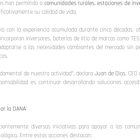
es han permitido a
comunidades rurales, estaciones de inv
ficativamente su calidad de vida.
ia con la experiencia acumulada durante cinco décadas, o
incorporan inversores, baterías de litio de marcas como TE
daptarse a las necesidades cambiantes del mercado sin pe
cos.
ndamental de nuestra actividad”, declara
Juan de Dios
, CEO
ponsabilidad es continuar desarrollando soluciones accesi
por la DANA
ecientemente diversas iniciativas para apoyar a las com
ológica. Entre estas acciones destacan: