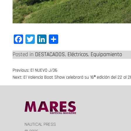
Facebook
Twitter
LinkedIn
Compartir
Posted in
DESTACADOS
,
Eléctricos
,
Equipamiento
Previous:
El NUEVO J/36
Navegación
Next:
El Valencia Boat Show celebrará su 16ª edición del 22 al 
de
entradas
NAUTICAL PRESS