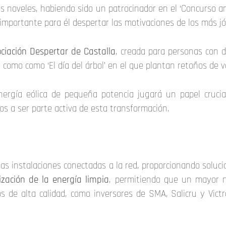
s noveles, habiendo sido un patrocinador en el ‘Concurso an
mportante para él despertar las motivaciones de los más jóv
ciación Despertar de Castalla
, creada para personas con d
as, como como ‘El día del árbol’ en el que plantan retoños de 
ergía eólica de pequeña potencia jugará un papel cruci
s a ser parte activa de esta transformación.
as instalaciones conectadas a la red, proporcionando soluci
zación de la energía limpia
, permitiendo que un mayor n
s de alta calidad, como inversores de SMA, Salicru y Victr