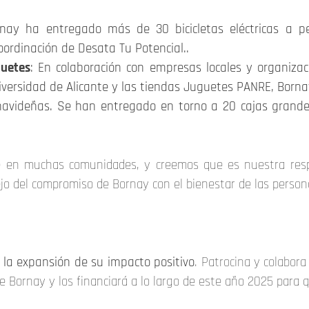
rnay ha entregado más de 30 bicicletas eléctricas a 
oordinación de Desata Tu Potencial..
guetes
: En colaboración con empresas locales y organiza
iversidad de Alicante y las tiendas Juguetes PANRE, Borna
 navideñas. Se han entregado en torno a 20 cajas grande
 en muchas comunidades, y creemos que es nuestra resp
ejo del compromiso de Bornay con el bienestar de las persona
y la expansión de su impacto positivo
. Patrocina y colabor
de Bornay y los financiará a lo largo de este año 2025 para