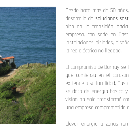
Desde hace más de 50 años
desarrollo de
soluciones sos
hito en la transición haci
empresa, con sede en Castal
instalaciones aisladas, dise
la red eléctrica no llegaba.
El compromiso de Bornay se 
que comienza en el corazón
extiende a su localidad, Cast
se dota de energía básica y
visión no sólo transformó c
una empresa comprometida con
Llevar energía a zonas rem