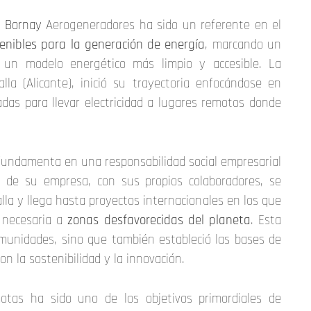
,
Bornay
Aerogeneradores ha sido un referente en el
tenibles para la generación de energía
, marcando un
a un modelo energético más limpio y accesible. La
la (Alicante), inició su trayectoria enfocándose en
ñadas para llevar electricidad a lugares remotos donde
fundamenta en una responsabilidad social empresarial
 de su empresa, con sus propios colaboradores, se
alla y llega hasta proyectos internacionales en los que
 necesaria a
zonas desfavorecidas del planeta
. Esta
omunidades, sino que también estableció las bases de
 la sostenibilidad y la innovación.
otas ha sido uno de los objetivos primordiales de