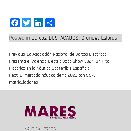
Facebook
Twitter
LinkedIn
Compartir
Posted in
Barcos
,
DESTACADOS
,
Grandes Esloras
Previous:
La Asociación Nacional de Barcos Eléctricos
Navegación
Presenta el Valencia Electric Boat Show 2024: Un Hito
de
Histórico en la Náutica Sostenible Española
Next:
El mercado náutico cierra 2023 con 5.976
entradas
matriculaciones
NAUTICAL PRESS