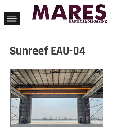
Skip
to
content
Sunreef EAU-04