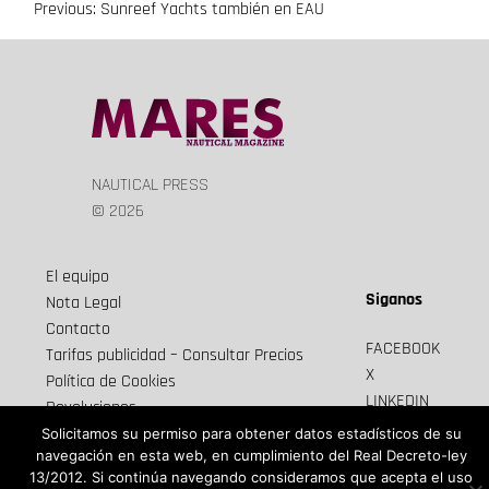
Previous:
Sunreef Yachts también en EAU
Navegación
de
entradas
NAUTICAL PRESS
© 2026
El equipo
Siganos
Nota Legal
Contacto
FACEBOOK
Tarifas publicidad – Consultar Precios
X
Política de Cookies
LINKEDIN
Devoluciones
Newsletter
Envios y cancelaciones
Solicitamos su permiso para obtener datos estadísticos de su
navegación en esta web, en cumplimiento del Real Decreto-ley
13/2012. Si continúa navegando consideramos que acepta el uso