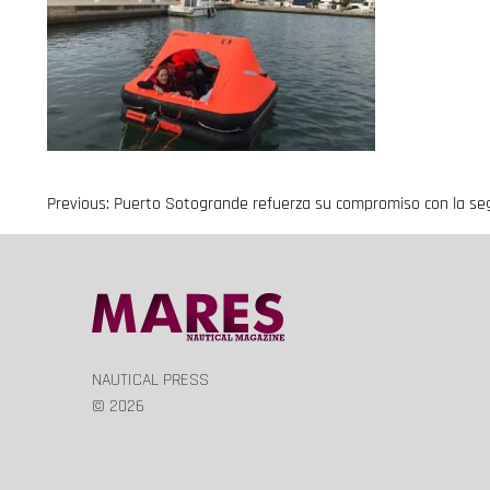
Previous:
Puerto Sotogrande refuerza su compromiso con la seg
Navegación
de
entradas
NAUTICAL PRESS
© 2026