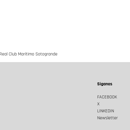
 Real Club Marítimo Sotogrande
Siganos
FACEBOOK
X
LINKEDIN
Newsletter