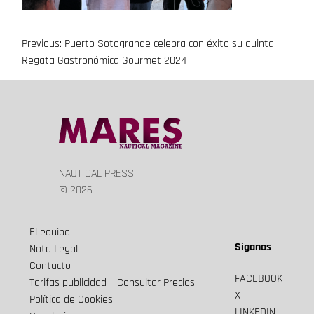
Previous:
Puerto Sotogrande celebra con éxito su quinta
Navegación
Regata Gastronómica Gourmet 2024
de
entradas
NAUTICAL PRESS
© 2026
El equipo
Siganos
Nota Legal
Contacto
FACEBOOK
Tarifas publicidad – Consultar Precios
X
Política de Cookies
LINKEDIN