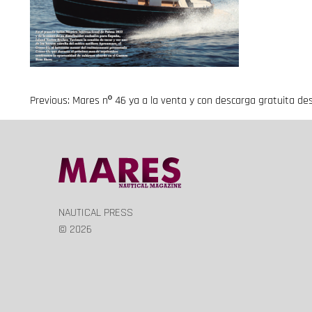
Previous:
Mares nº 46 ya a la venta y con descarga gratuita de
Navegación
de
entradas
NAUTICAL PRESS
© 2026