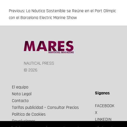
Previous:
La Náutica Sostenible se Reúne en el Port Olímpic
Navegación
con el Barcelona Electric Marine Show
de
entradas
NAUTICAL PRESS
© 2026
El equipo
Siganos
Nota Legal
Contacto
FACEBOOK
Tarifas publicidad – Consultar Precios
X
Política de Cookies
LINKEDIN
Devoluciones
Newsletter