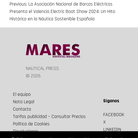
Previous:
La Asociación Nacional de Barcos Eléctricos
Navegación
Presenta el Valencia Electric Boat Show 2024: Un Hito
de
Histórico en la Náutica Sostenible Española
entradas
NAUTICAL PRESS
© 2026
El equipo
Siganos
Nota Legal
Contacto
FACEBOOK
Tarifas publicidad – Consultar Precios
X
Política de Cookies
LINKEDIN
Devoluciones
Newsletter