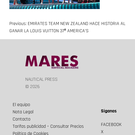
Previous:
EMIRATES TEAM NEW ZEALAND HACE HISTORIA AL
Navegación
GANAR LA LOUIS VUITTON 37ª AMERICA’S
de
entradas
NAUTICAL PRESS
© 2026
El equipo
Siganos
Nota Legal
Contacto
FACEBOOK
Tarifas publicidad – Consultar Precios
X
Política de Cookies