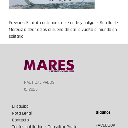
Previous:
El piloto autonómico se rinde y obliga el Sorolla de
Navegación
Merediz a decir adiós al sueño de dar la vuelta al mundo en
de
solitario
entradas
NAUTICAL PRESS
© 2026
El equipo
Siganos
Nota Legal
Contacto
FACEBOOK
Tarifas publicidad – Consultar Precios