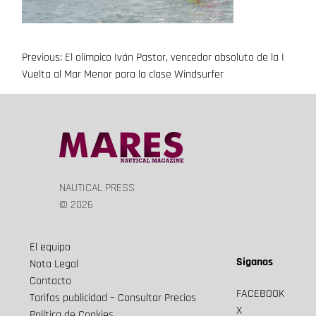
Previous:
El olímpico Iván Pastor, vencedor absoluto de la I
Navegación
Vuelta al Mar Menor para la clase Windsurfer
de
entradas
NAUTICAL PRESS
© 2026
El equipo
Siganos
Nota Legal
Contacto
FACEBOOK
Tarifas publicidad – Consultar Precios
X
Política de Cookies