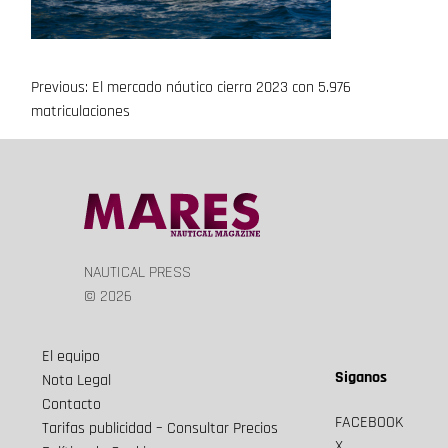
Previous:
El mercado náutico cierra 2023 con 5.976
Navegación
matriculaciones
de
entradas
NAUTICAL PRESS
© 2026
El equipo
Siganos
Nota Legal
Contacto
FACEBOOK
Tarifas publicidad – Consultar Precios
X