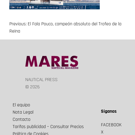
Previous:
El Fala Pouco, campeón absoluto del Trofeo de la
Navegación
Reina
de
entradas
NAUTICAL PRESS
© 2026
El equipo
Siganos
Nota Legal
Contacto
FACEBOOK
Tarifas publicidad – Consultar Precios
X
Política de Cookies