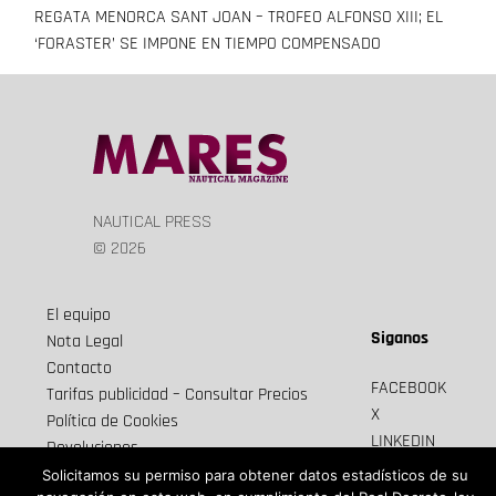
REGATA MENORCA SANT JOAN – TROFEO ALFONSO XIII; EL
de
‘FORASTER’ SE IMPONE EN TIEMPO COMPENSADO
entradas
NAUTICAL PRESS
© 2026
El equipo
Siganos
Nota Legal
Contacto
FACEBOOK
Tarifas publicidad – Consultar Precios
X
Política de Cookies
LINKEDIN
Devoluciones
Newsletter
Envios y cancelaciones
Solicitamos su permiso para obtener datos estadísticos de su