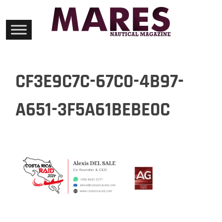
Skip
to
content
CF3E9C7C-67C0-4B97-
A651-3F5A61BEBE0C