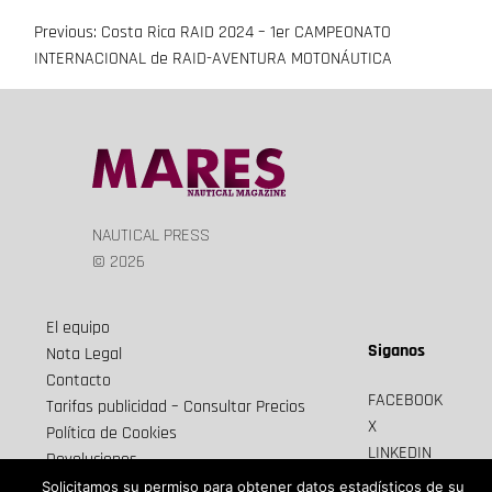
Previous:
Costa Rica RAID 2024 – 1er CAMPEONATO
Navegación
INTERNACIONAL de RAID-AVENTURA MOTONÁUTICA
de
entradas
NAUTICAL PRESS
© 2026
El equipo
Siganos
Nota Legal
Contacto
FACEBOOK
Tarifas publicidad – Consultar Precios
X
Política de Cookies
LINKEDIN
Devoluciones
Newsletter
Envios y cancelaciones
Solicitamos su permiso para obtener datos estadísticos de su