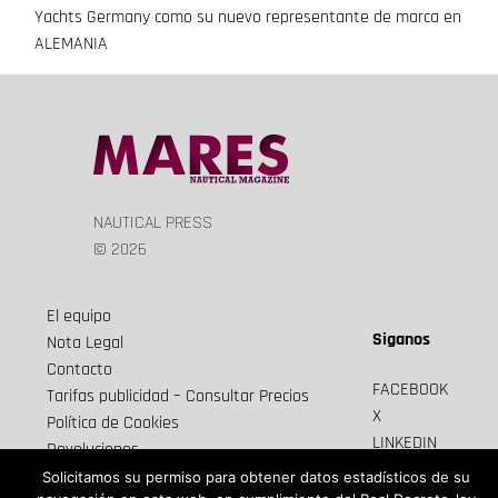
Yachts Germany como su nuevo representante de marca en
de
ALEMANIA
entradas
NAUTICAL PRESS
© 2026
El equipo
Siganos
Nota Legal
Contacto
FACEBOOK
Tarifas publicidad – Consultar Precios
X
Política de Cookies
LINKEDIN
Devoluciones
Newsletter
Envios y cancelaciones
Solicitamos su permiso para obtener datos estadísticos de su