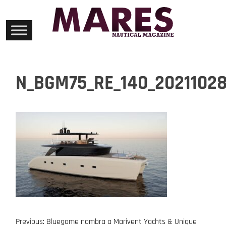
Skip
to
content
N_BGM75_RE_140_2021102
Previous:
Bluegame nombra a Marivent Yachts & Unique
Navegación