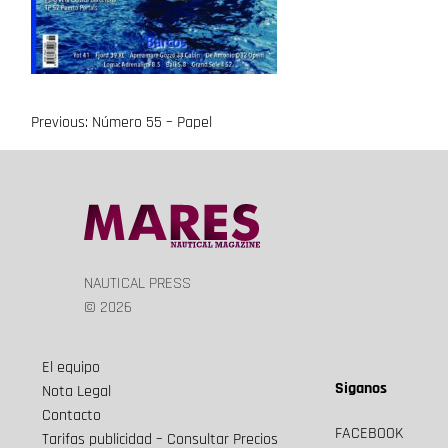
Previous:
Número 55 – Papel
Navegación
de
entradas
NAUTICAL PRESS
© 2026
El equipo
Siganos
Nota Legal
Contacto
FACEBOOK
Tarifas publicidad – Consultar Precios