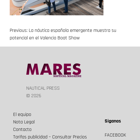
Previous:
La náutica española emergente muestra su
Navegación
potencial en el Valencia Boat Show
de
entradas
NAUTICAL PRESS
© 2026
El equipo
Siganos
Nota Legal
Contacto
FACEBOOK
Tarifas publicidad – Consultar Precios