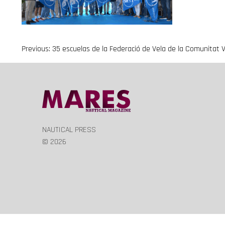
Previous:
35 escuelas de la Federació de Vela de la Comunitat V
Navegación
de
entradas
NAUTICAL PRESS
© 2026